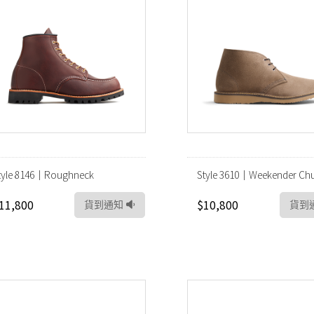
tyle 8146｜Roughneck
Style 3610｜Weekender Ch
11,800
$10,800
貨到通知
貨到