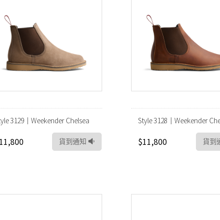
tyle 3129｜Weekender Chelsea
Style 3128｜Weekender Che
11,800
$11,800
貨到通知
貨到