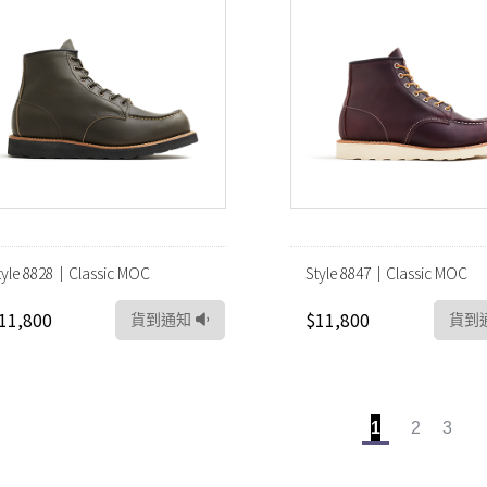
tyle 8828｜Classic MOC
Style 8847｜Classic MOC
11,800
$11,800
貨到通知
貨到
1
2
3