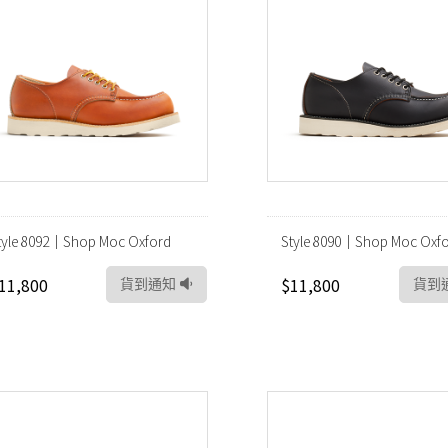
tyle 8092｜Shop Moc Oxford
Style 8090｜Shop Moc Oxf
11,800
$11,800
貨到通知
貨到