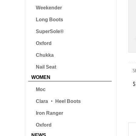
Weekender
Long Boots
SuperSole®
Oxford
Chukka
Nail Seat
S
WOMEN
$
Moc
Clara ‧ Heel Boots
Iron Ranger
Oxford
NEWS