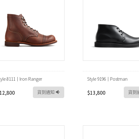
tyle 8111｜Iron Ranger
Style 9196｜Postman
12,800
$13,800
貨到通知
貨到