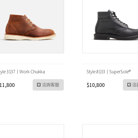
tyle 3137｜Work Chukka
Style 8133｜SuperSole®
11,800
$10,800
洽詢客服
洽