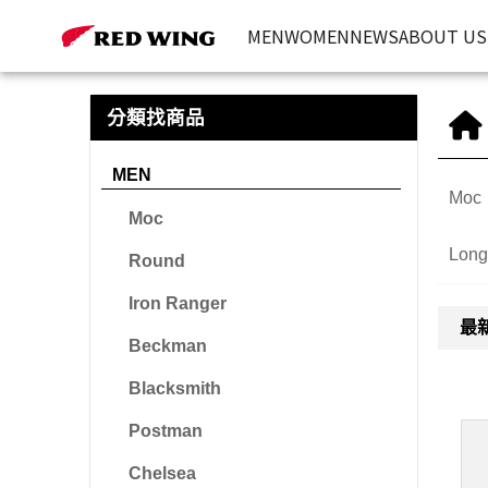
MEN | Red Wing Heritage 台灣官方網站
MEN
WOMEN
NEWS
ABOUT US
分類找商品
MEN
Moc
Moc
Long
Round
Iron Ranger
最
Beckman
Blacksmith
Postman
Chelsea