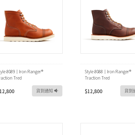
tyle 8089｜Iron Ranger®
Style 8088｜Iron Ranger®
raction Tred
Traction Tred
12,800
$12,800
貨到通知
貨到