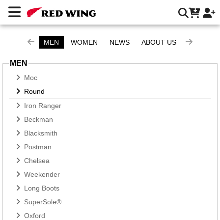
Round | Red Wing Heritage 台灣官方網站
MEN
WOMEN
NEWS
ABOUT US
MEN
Moc
Round
Iron Ranger
Beckman
Blacksmith
Postman
Chelsea
Weekender
Long Boots
SuperSole®
Oxford