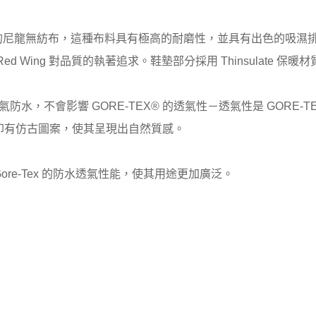
elle」的尼龍無紡布，這種布料具有極高的耐磨性，並具有出色的
Wing 對品質的執著追求。鞋墊部分採用 Thinsulate 保暖材
透氣防水，不會影響 GORE-TEX® 的透氣性－透氣性是 GOR
印有仿古圖案，使其呈現出自然質感。
 Gore-Tex 的防水透氣性能，使其用途更加廣泛。