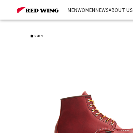
Style 8864｜Classic Moc / GORE-TEX® | Red Wing Herit
MEN
WOMEN
NEWS
ABOUT US
MEN