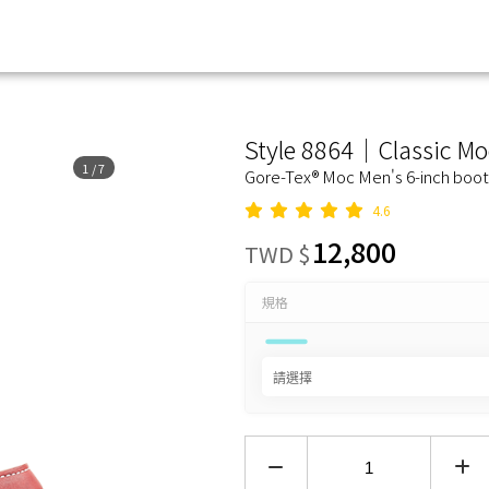
age 台灣官方網站
Style 8864｜Classic M
1
/
7
Gore-Tex® Moc Men's 6-inch boot
4.6
12,800
TWD $
規格