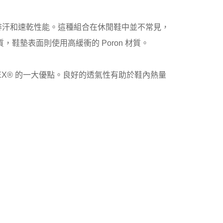
吸濕排汗和速乾性能。這種組合在休閒鞋中並不常見，
質，鞋墊表面則使用高緩衝的 Poron 材質。
E-TEX® 的一大優點。良好的透氣性有助於鞋內熱量