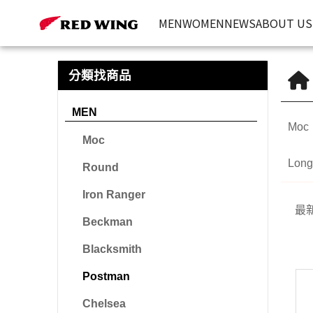
Postman | Red Wing Heritage 台灣官方網站
MEN
WOMEN
NEWS
ABOUT US
分類找商品
MEN
Moc
Moc
Long
Round
Iron Ranger
最
Beckman
Blacksmith
Postman
Chelsea