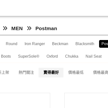
MEN
Postman
Round
Iron Ranger
Beckman
Blacksmith
Pos
 Boots
SuperSole®
Oxford
Chukka
Nail Seat
新上架
熱門關注
賣得最好
價格最低
價格最