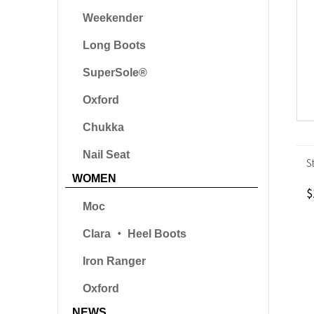
Weekender
Long Boots
SuperSole®
Oxford
Chukka
Nail Seat
S
WOMEN
$
Moc
Clara ‧ Heel Boots
Iron Ranger
Oxford
NEWS