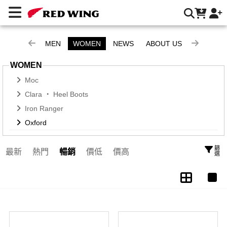
Oxford | Red Wing Heritage 台灣官方網站
MEN
WOMEN
NEWS
ABOUT US
WOMEN
Moc
Clara ‧ Heel Boots
Iron Ranger
Oxford
篩選
最新
熱門
暢銷
價低
價高