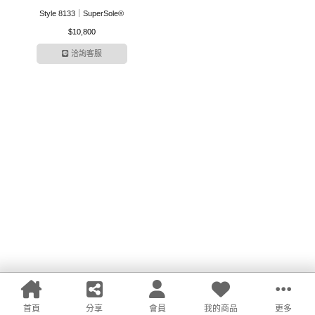
Style 8133｜SuperSole®
$10,800
洽詢客服
聯絡我們
客服中心
關注我們
首頁
分享
會員
我的商品
更多
LINE
Facebook
回頂端