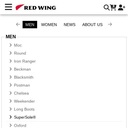
SuperSole® | Red Wing Heritage 台灣官方網站
MEN
WOMEN
NEWS
ABOUT US
MEN
Moc
Round
Iron Ranger
Beckman
Blacksmith
Postman
Chelsea
Weekender
Long Boots
SuperSole®
Oxford