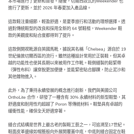
本市場進行了更新和首發。隨後，切爾西款式的Weekender 也
進行了更新，並於 2026 年春夏加入產品線。
這款鞋注重細節，輕盈舒適，是夏季旅行和活動的理想選擇。透
過對傳統鞋型的改良和採用全新的 64 號鞋楦，Weekender 鞋
款的美觀度和貼合度都得到了提升。
這款側開衩靴源自英國馬靴，據說其名稱「Chelsea」源自於 19
世紀倫敦切爾西區的流行。雖然這種設計常用於正裝鞋，但其卓
越的功能性也使其長期以來被用作工作靴。鞋側縫製的鬆緊帶
（彈性布料）讓穿脫更加便捷，並能緊密貼合腳踝，防止泥沙和
其他雜物進入。
此外，為了秉持永續發展的概念進行創新，我們與美國公司
OrthoLite 合作，研發了一種含有 30% 永續材料的新型鞋墊，其
舒適度和耐用性均超越了 Poron 等傳統材料。鞋墊具有卓越的
緩衝性能，確保全天舒適穿著。
縫合式結構是世界上最古老的製鞋工藝之一，可追溯至17世紀。
鞋面皮革邊緣如帽簷般向外展開覆蓋中底，中底則縫合固定在鞋