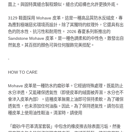
面上。與固特異縫合製程類似，縫合式結構也允許更換外底。
3129 鞋面採用 Mohave 皮革，這是一種高品質防水反絨皮，專
為應對極端惡劣環境而設計。除了其獨特的紋理外，它還具有出
色的防水性、抗污性和耐用性。 2026 春夏系列新推出的
Sandstone Mohave 皮革，是一種色調柔和的中性色，散發出自
然氣息。其百搭的顏色可與任何服飾完美搭配。
-
HOW TO CARE
Mohave 皮革是一種防水的磨砂革。它經過特殊處理，既能防止
水分滲透，又能確保透氣性（即使皮革的絨面被弄濕，水分也不
會滲入皮革內部）。這種皮革無需上油即可保持柔軟，為了確保
透氣性，也未添加任何油脂。因此，為了保持透氣性，請勿在這
種皮革上使用油性鞋油。清潔時，請使用
「磨砂/牛巴革清潔套裝」中包含的橡皮擦去除表面污垢，然後