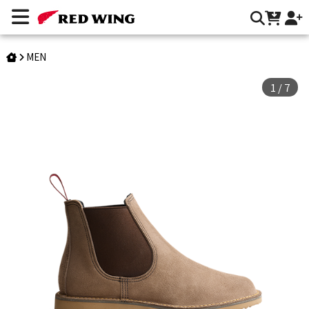
Style 3129｜Weekender Chelsea | Red Wing Heritage 台灣
官方網站
MEN
1
/
7