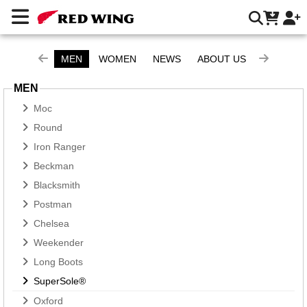
SuperSole® | Red Wing Heritage 台灣官方網站
MEN
WOMEN
NEWS
ABOUT US
MEN
Moc
Round
Iron Ranger
Beckman
Blacksmith
Postman
Chelsea
Weekender
Long Boots
SuperSole®
Oxford