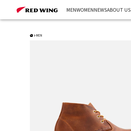
Style 3137｜Work Chukka | Red Wing Heritage 台灣官方網站
MEN
WOMEN
NEWS
ABOUT US
MEN