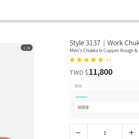
Style 3137｜Work Chu
1
/
8
Men's Chukka in Copper Rough &
4.8
11,800
TWD $
規格