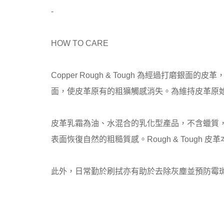
-
HOW TO CARE
Copper Rough & Tough 為經過
面，使皮革原有的粗獷觸感消失。為維持皮革原始風
皮革乳霜為油、水混合的乳化型產品，不含蠟質
表面恢復自然的粗糙質感。Rough & Tou
此外，日常勤於刷拭亦有助於去除灰塵並預防霉斑。建議使