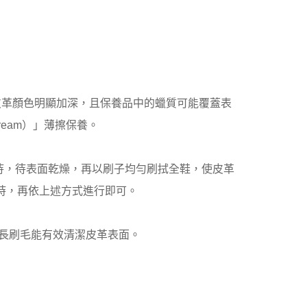
易導致皮革顏色明顯加深，且保養品中的蠟質可能覆蓋表
eam）」薄擦保養。
待，待表面乾燥，再以刷子均勻刷拭全鞋，使皮革
燥時，再依上述方式進行即可。
，其較長刷毛能有效清潔皮革表面。