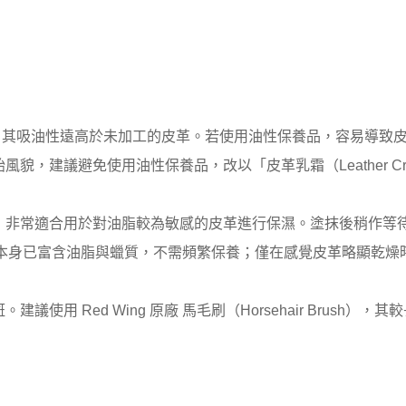
打磨銀面的皮革，其吸油性遠高於未加工的皮革。若使用油性保養品，容
貌，建議避免使用油性保養品，改以「皮革乳霜（Leather Cr
，非常適合用於對油脂較為敏感的皮革進行保濕。塗抹後稍作等
gh 皮革本身已富含油脂與蠟質，不需頻繁保養；僅在感覺皮革略顯乾
用 Red Wing 原廠 馬毛刷（Horsehair Brush）