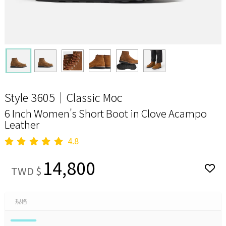
Style 3605｜Classic Moc
6 Inch Women's Short Boot in Clove Acampo
Leather
4.8
14,800
TWD $
規格