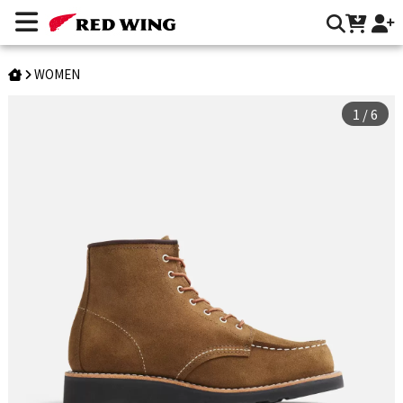
Style 3605｜Classic Moc | Red Wing Heritage 台灣官方網站
WOMEN
1
/
6