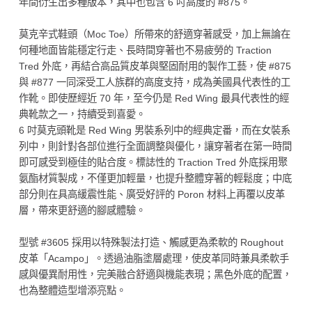
年間衍生出多種版本，其中也包含 6 吋高度的 #875。
莫克辛式鞋頭（Moc Toe）所帶來的舒適穿著感受，加上無論在
何種地面皆能穩定行走、長時間穿著也不易疲勞的 Traction
Tred 外底，再結合高品質皮革與堅固耐用的製作工藝，使 #875
與 #877 一同深受工人族群的高度支持，成為美國具代表性的工
作靴。即使歷經近 70 年，至今仍是 Red Wing 最具代表性的經
典靴款之一，持續受到喜愛。
6 吋莫克頭靴是 Red Wing 男裝系列中的經典定番，而在女裝系
列中，則針對各部位進行全面調整與優化，讓穿著者在第一時間
即可感受到極佳的貼合度。標誌性的 Traction Tred 外底採用聚
氨酯材質製成，不僅更加輕量，也提升整體穿著的輕鬆度；中底
部分則在具高緩震性能、廣受好評的 Poron 材料上再覆以皮革
層，帶來更舒適的腳感體驗。
型號 #3605 採用以特殊製法打造、觸感更為柔軟的 Roughout
皮革「Acampo」。透過油脂塗層處理，使皮革同時兼具柔軟手
感與優異耐用性，完美融合舒適與機能表現；黑色外底的配置，
也為整體造型增添亮點。