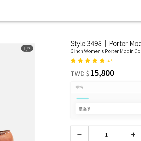
Style 3498｜Porter Mo
1
/
7
6 Inch Women's Porter Moc in C
4.6
15,800
TWD $
規格