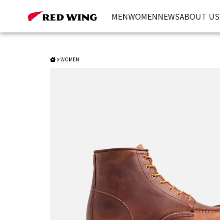
Style 3498｜Porter Moc | Red Wing Heritage 台灣官方網站
MEN
WOMEN
NEWS
ABOUT US
WOMEN