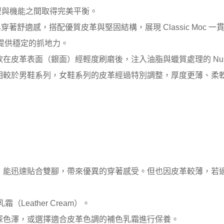
底，在外型與機能之間取得完美平衡。
與穿著舒適感，搭配優質皮革與堅固結構，展現 Classic Mo
能提供穩定的抓地力。
皮革，這是一款在皮革表面（銀面）經輕度刷磨後，注入油脂與蠟質處理的 
相較於男鞋系列，女鞋系列的皮革經過特別調整，厚度更薄、柔
，能迅速貼合雙腳，帶來優異的穿著感受。但也因皮革較薄，若
eather Cream）。
深色澤，或選擇適合皮革色調的補色乳霜進行保養。