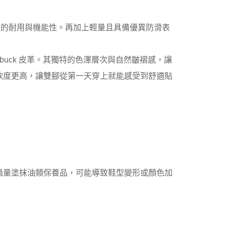
c 一貫的耐用與機能性。再加上輕量且具備優異防滑表
Nubuck 皮革。其獨特的色澤層次與自然皺褶感，讓
軟度更高，讓雙腳從第一天穿上就能感受到舒適貼
過量塗抹油類保養品，可能導致鞋型變形或顏色加