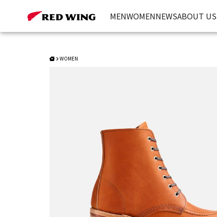
Style 3404｜Clara | Red Wing Heritage 台灣官方網站
MEN
WOMEN
NEWS
ABOUT US
WOMEN