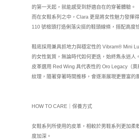
的第一天起，就能感受到舒適自在的穿著體驗。
而在女鞋系列之中，Clara 更是將女性魅力發
110 號楦頭打造俐落尖挺的鞋頭線條，搭配高
鞋底採用兼具抓地力與穩定性的 Vibram® Mi
的女性氣質，無論時代如何更迭，始終雋永迷人
皮革選用 Red Wing 具代表性的 Oro 
紋理，隨著穿著時間推移，會逐漸展現更豐富的
HOW TO CARE｜保養方式
女鞋系列所使用的皮革，相較於男鞋系列更加柔
度加深。