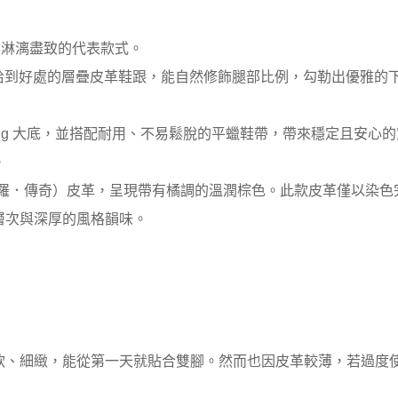
揮得淋漓盡致的代表款式。
度恰到好處的層疊皮革鞋跟，能自然修飾腿部比例，勾勒出優雅的
ni Lug 大底，並搭配耐用、不易鬆脫的平蠟鞋帶，帶來穩定且安心
。
Legacy（奧羅．傳奇）皮革，呈現帶有橘調的溫潤棕色。此款皮革僅
層次與深厚的風格韻味。
軟、細緻，能從第一天就貼合雙腳。然而也因皮革較薄，若過度