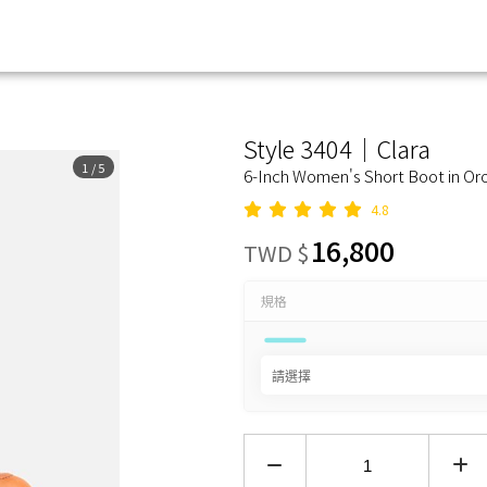
Style 3404｜Clara
1
/
5
6-Inch Women's Short Boot in Or
4.8
16,800
TWD $
規格