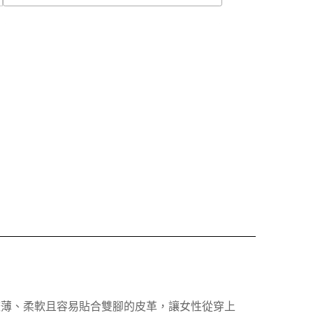
及較薄、柔軟且容易貼合雙腳的皮革，讓女性從穿上