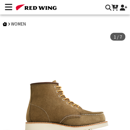
Style 3377｜Classic Moc | Red Wing Heritage 台灣官方網站
WOMEN
1
/
7