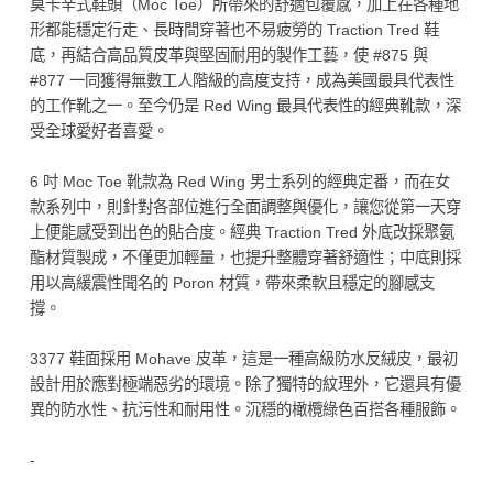
莫卡辛式鞋頭（Moc Toe）所帶來的舒適包覆感，加上在各種地
形都能穩定行走、長時間穿著也不易疲勞的 Traction Tred 鞋
底，再結合高品質皮革與堅固耐用的製作工藝，使 #875 與
#877 一同獲得無數工人階級的高度支持，成為美國最具代表性
的工作靴之一。至今仍是 Red Wing 最具代表性的經典靴款，深
受全球愛好者喜愛。
6 吋 Moc Toe 靴款為 Red Wing 男士系列的經典定番，而在女
款系列中，則針對各部位進行全面調整與優化，讓您從第一天穿
上便能感受到出色的貼合度。經典 Traction Tred 外底改採聚氨
酯材質製成，不僅更加輕量，也提升整體穿著舒適性；中底則採
用以高緩震性聞名的 Poron 材質，帶來柔軟且穩定的腳感支
撐。
3377 鞋面採用 Mohave 皮革，這是一種高級防水反絨皮，最初
設計用於應對極端惡劣的環境。除了獨特的紋理外，它還具有優
異的防水性、抗污性和耐用性。沉穩的橄欖綠色百搭各種服飾。
-