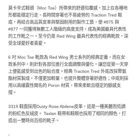
莫卡辛式鞋頭（Moc Toe）所帶來的舒適包覆感，加上在各種地
形都能穩定行走、長時間穿著也不易疲勞的 Traction Tred 鞋
底，再結合高品質皮革與堅固耐用的製作工藝，使 #875 與
#877 一同獲得無數工人階級的高度支持，成為美國最具代表性
的工作靴之一。至今仍是 Red Wing 最具代表性的經典靴款，深
受全球愛好者喜愛。
6 吋 Moc Toe 靴款為 Red Wing 男士系列的經典定番，而在女
款系列中，則針對各部位進行全面調整與優化，讓您從第一天穿
上便能感受到出色的貼合度。經典 Traction Tred 外底改採聚氨
酯材質製成，不僅更加輕量，也提升整體穿著舒適性；中底則採
用以高緩震性聞名的 Poron 材質，帶來柔軟且穩定的腳感支
撐。
3319 鞋面採用Dusty Rose Abilene皮革，這是一種美麗而低調
的粉紅色反絨皮。 Taslan 鞋帶和鞋眼也採用了相同的顏色，打
造出一雙時尚百搭的靴子。
-