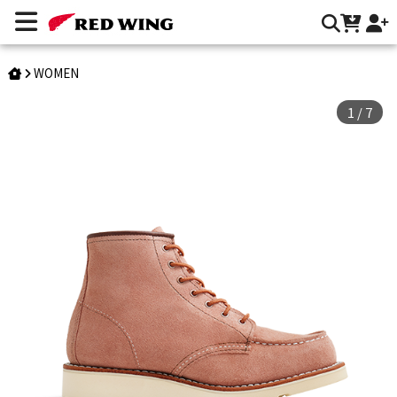
Style 3319｜Classic Moc | Red Wing Heritage 台灣官方網站
WOMEN
1
/
7