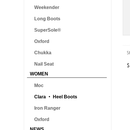
Weekender
Long Boots
SuperSole®
Oxford
S
Chukka
Nail Seat
$
WOMEN
Moc
Clara ‧ Heel Boots
Iron Ranger
Oxford
NEWS