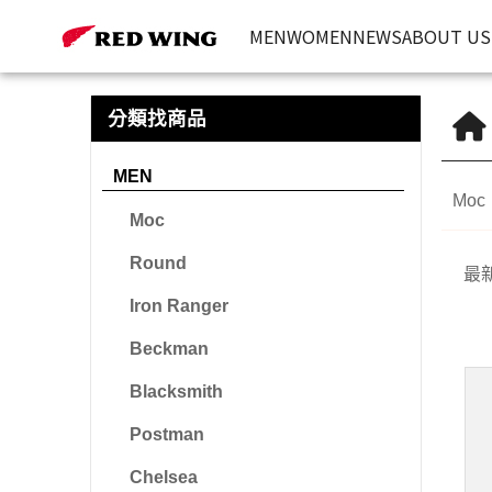
Clara ‧ Heel Boots | Red Wing Heritage 台灣官方網站
MEN
WOMEN
NEWS
ABOUT US
分類找商品
MEN
Moc
Moc
Round
最
Iron Ranger
Beckman
Blacksmith
Postman
Chelsea